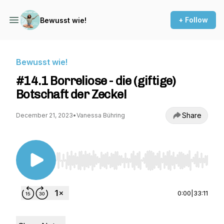
+ Follow
Bewusst wie!
Bewusst wie!
#14.1 Borreliose - die (giftige)
Botschaft der Zecke!
Share
December 21, 2023
•
Vanessa Bühring
Use Left/Right to seek, Home/End to jump to st
0:00
|
33:11